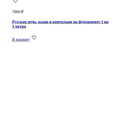
7000
₽
Русская печь, казан и коптильня на фундаменте 1 на
3 метра
В корзину