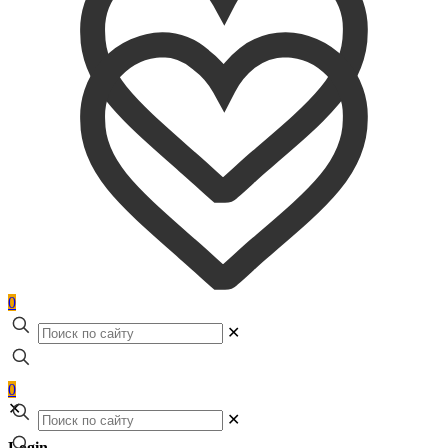
0
✕
0
✕
✕
Login