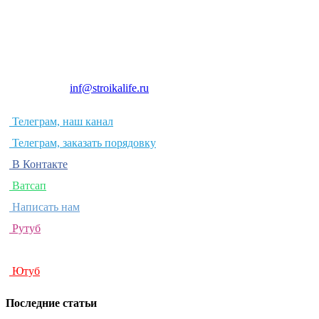
© Строим своими руками
E-mail:
inf@stroikalife.ru
Телеграм, наш канал
Телеграм, заказать порядовку
В Контакте
Ватсап
Написать нам
Рутуб
Дзен
Ютуб
Последние статьи