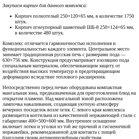
Закупаем кирпич для данного комплекса:
Кирпич полнотелый 250×120×65 мм, в количестве 1750
штук.
Кирпич огнеупорный шамотный ШБ-8 250×124×65 мм,
в количестве 480 штук.
Комплекс отличается гармоничностью исполнения и
функциональностью каждого элемента. Центральное место
занимает традиционная русская печь с размерами пода —
630×756 мм. Конструкция предусматривает изоляцию пода
специальным материалом, обеспечивающим защиту от
воздействия высоких температур и предотвращающим
деформацию вследствие теплового расширения.
Непосредственно перед печью оборудована компактная
мангальная зона, предназначенная для приготовления блюд на
открытом пламени. Над мангальной зоной расположена
лампочка накаливания, создающая уютную атмосферу
вечерних посиделок возле огня. С левого края комплекса
размещается коптильня из качественной нержавеющей стали с
габаритами 400×500×600 мм. Внутреннее оснащение
включает лотки и уголки из той же прочной и гигиеничной
нержавейки, рекомендованной для контакта с пищей
благодаря своим антикоррозийным свойствам.