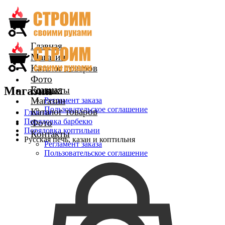
Главная
Магазин
Каталог товаров
Фото
Магазин
Главная
Контакты
Магазин
Регламент заказа
Пользовательское соглашение
Каталог товаров
Главная
Порядовка барбекю
Фото
Порядовка коптильни
Контакты
Русская печь, казан и коптильня
Регламент заказа
Пользовательское соглашение