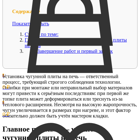
Содержание
Показать
Скрыть
Статьи по теме:
Главное правило — установка чугунной плиты
на печь
Завершение работ и первый запуск
0
Установка чугунной плиты на печь — ответственный
процесс, требующий строгого соблюдения технологии.
0 ₽
Ошибки при монтаже или неправильный выбор материалов
могут привести к серьёзным последствиям: при первой же
топке плита может деформироваться или треснуть из-за
0
теплового расширения. Несмотря на высокую жаропрочность,
чугун увеличивается в размерах при нагреве, и этот фактор
0 ₽
обязательно должен быть учтён мастером кладки.
Главное правило — установка
чугунной плиты на печь