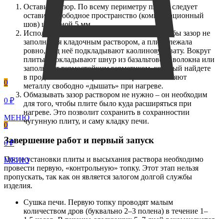
Оставить зазор. По всему периметру плиты следует
оставить свободное пространство (компенсационный
шов) шириной 5 мм.
Использовать термостойкие материалы. Чтобы зазор не
заполнился кладочным раствором, а плита лежала
ровно, под неё подкладывают каолиновую вату. Вокруг
плиты прокладывают шнур из базальтового волокна или
заполняют термостойким герметиком, который найдете
в продаже. Эти материалы не горят и позволяют
0
металлу свободно «дышать» при нагреве.
Обмазывать зазор раствором не нужно – он необходим
0 ₽
для того, чтобы плите было куда расширяться при
нагреве. Это позволит сохранить в сохранностии
МЕНЮ
чугунную плиту, и саму кладку печи.
0
Завершение работ и первый запуск
0 ₽
После установки плиты и высыхания раствора необходимо
МЕНЮ
провести первую, «контрольную» топку. Этот этап нельзя
пропускать, так как он является залогом долгой службы
изделия.
Сушка печи. Первую топку проводят малым
количеством дров (буквально 2–3 полена) в течение 1–