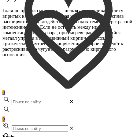
Главное правило монтажа — нельзя устанавливать плиту
впритык к кирпичу. Кирпичная кладка и чугунный сплав
расширяются под воздействием высоких температур с разной
интенсивностью. Если не оставить между ними
компенсационного зазора, при нагреве расширяющийся
металл упрётся в неподвижный кирпич. Это создаст
критическое внутреннее напряжение, которое приведёт к
растрескиванию чугуна или разрушению кирпичного
основания.
0
✕
0
✕
✕
Login