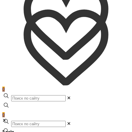
0
✕
0
✕
✕
Login