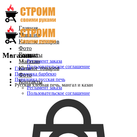
Главная
Магазин
Каталог товаров
Фото
Магазин
Главная
Контакты
Магазин
Регламент заказа
Пользовательское соглашение
Каталог товаров
Главная
Порядовка барбекю
Фото
Порядовка русская печь
Контакты
Русская хлебная печь, мангал и казан
Регламент заказа
Пользовательское соглашение