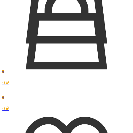
0
0 ₽
0
0 ₽