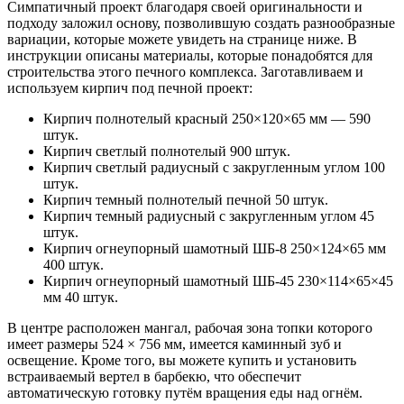
Симпатичный проект благодаря своей оригинальности и
подходу заложил основу, позволившую создать разнообразные
вариации, которые можете увидеть на странице ниже. В
инструкции описаны материалы, которые понадобятся для
строительства этого печного комплекса. Заготавливаем и
используем кирпич под печной проект:
Кирпич полнотелый красный 250×120×65 мм — 590
штук.
Кирпич светлый полнотелый 900 штук.
Кирпич светлый радиусный с закругленным углом 100
штук.
Кирпич темный полнотелый печной 50 штук.
Кирпич темный радиусный с закругленным углом 45
штук.
Кирпич огнеупорный шамотный ШБ-8 250×124×65 мм
400 штук.
Кирпич огнеупорный шамотный ШБ-45 230×114×65×45
мм 40 штук.
В центре расположен мангал, рабочая зона топки которого
имеет размеры 524 × 756 мм, имеется каминный зуб и
освещение. Кроме того, вы можете купить и установить
встраиваемый вертел в барбекю, что обеспечит
автоматическую готовку путём вращения еды над огнём.