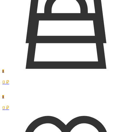
0
0 ₽
0
0 ₽