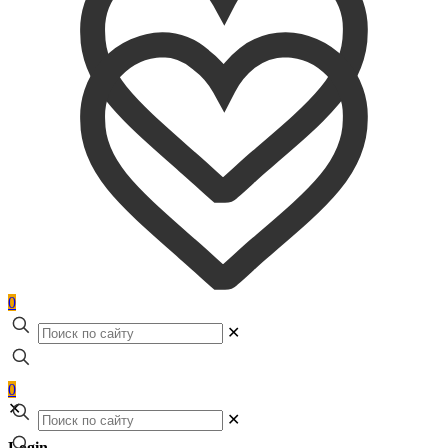
0
✕
0
✕
✕
Login