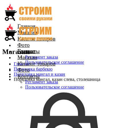
Главная
Магазин
Каталог товаров
Фото
Магазин
Главная
Контакты
Магазин
Регламент заказа
Пользовательское соглашение
Каталог товаров
Главная
Порядовка барбекю
Фото
Порядовка мангал и казан
Контакты
Порядовка мангал, казан слева, столешница
Регламент заказа
Пользовательское соглашение