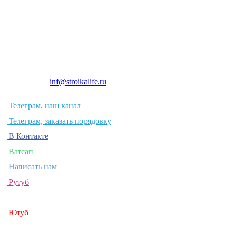
© Строим своими руками
E-mail:
inf@stroikalife.ru
Телеграм, наш канал
Телеграм, заказать порядовку
В Контакте
Ватсап
Написать нам
Рутуб
Дзен
Ютуб