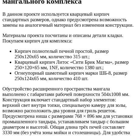
мангального комплекса
В данном проекте используется кварцевый кирпич
стандартных размеров, однако предусмотрена возможность
замены на аналогичный материал без изменения конструкции.
Материалы проекта посчитаны и описаны детали кладки.
Покупаем кирпич для комплекса:
Кирпич полнотелый печной простой, размер
250х120х65 мм, количество 315 шт.;
Кварцевый кирпич Литос «Сити Брик Магма», размер
250×120×65 мм, 1NF, количество 1380 шт.;
Огнеупорный шамотный кирпич марки ШБ-8, размер
250х124х65 мм, количество 410 шт.
Обустройство расширенного пространства мангала
выполнено с габаритами рабочей поверхности 504х1008 мм.
Конструкция включает стандартный набор элементов:
верхний свет внутри топки, специальную камеру для золы,
возможно расположить два уровня для гриль решеток.
Предусмотрена ниша с размерами 768 × 896 мм для установки
промышленного тандыра, устанавливаем тандыр с большим
диаметром и высотой. Общая длина трёх печей составляет
3330 мм (без учёта зоны мойки и столешницы). Для удобства