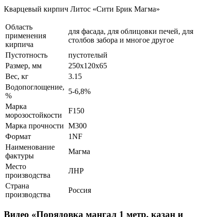
Кварцевый кирпич Литос «Сити Брик Магма»
Область
для фасада, для облицовки печей, для
применения
столбов забора и многое другое
кирпича
Пустотность
пустотелый
Размер, мм
250х120х65
Вес, кг
3.15
Водопоглощение,
5-6,8%
%
Марка
F150
морозостойкости
Марка прочности
М300
Формат
1NF
Наименование
Магма
фактуры
Место
ЛНР
производства
Страна
Россия
производства
Видео «Порядовка мангал 1 метр, казан и