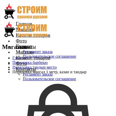
Главная
Магазин
Каталог товаров
Фото
Магазин
Главная
Контакты
Магазин
Регламент заказа
Пользовательское соглашение
Каталог товаров
Главная
Порядовка барбекю
Фото
Порядовка тандыр место
Контакты
Порядовка мангал 1 метр, казан и тандыр
Регламент заказа
Пользовательское соглашение