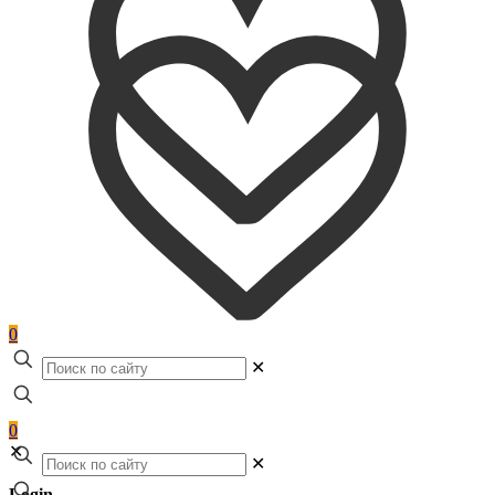
0
✕
0
✕
✕
Login