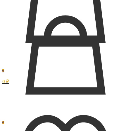
0
0 ₽
0