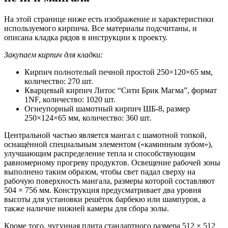
На этой странице ниже есть изображение и характеристики
используемого кирпича. Все материалы подсчитаны, и
описана кладка рядов в инструкции к проекту.
Закупаем кирпич для кладки:
Кирпич полнотелый печной простой 250×120×65 мм,
количество: 270 шт.
Кварцевый кирпич Литос “Сити Брик Магма”, формат
1NF, количество: 1020 шт.
Огнеупорный шамотный кирпич ШБ-8, размер
250×124×65 мм, количество: 360 шт.
Центральной частью является мангал с шамотной топкой,
оснащённой специальным элементом («каминным зубом»),
улучшающим распределение тепла и способствующим
равномерному прогреву продуктов. Освещение рабочей зоны
выполнено таким образом, чтобы свет падал сверху на
рабочую поверхность мангала, размеры которой составляют
504 × 756 мм. Конструкция предусматривает два уровня
высоты для установки решёток барбекю или шампуров, а
также наличие нижней камеры для сбора золы.
Кроме того, чугунная плита стандартного размера 512 × 512