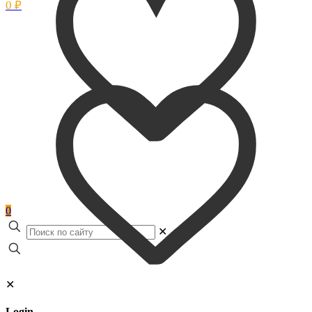
0 ₽
0
✕
✕
Login