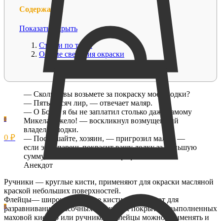
Содержание
Показать
Скрыть
Статьи по теме:
Общие сведения окраски
— Сколько вы возьмете за покраску моей лодки?
— Пять тысяч лир, — отвечает маляр.
— О Боже, я бы не заплатил столько даже самому
0
Микеланджело! — воскликнул возмущенный
владелец лодки.
0 ₽
— Послушайте, хозяин, — пригрозил маляр, —
если этот парень покрасит вашу лодку за меньшую
сумму, мы его вышибем из профсоюза.
Анекдот
Ручники — круглые кисти, применяют для окраски масляной
краской небольших поверхностей.
Флейцы— широкие плоские кисти, применяют для
0
разравнивания красочных и лаковых покрытий, выполненных
маховой кистью или ручником. Флейцы можно применять и