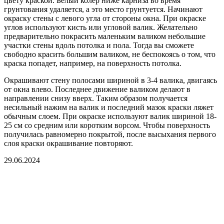
цвету краской. Белый колер ниже карниза во время
грунтования удаляется, а это место грунтуется. Начинают
окраску стены с левого угла от стороны окна. При окраске
углов используют кисть или угловой валик. Желательно
предварительно покрасить маленьким валиком небольшие
участки стены вдоль потолка и пола. Тогда вы сможете
свободно красить большим валиком, не беспокоясь о том, что
краска попадет, например, на поверхность потолка.
Окрашивают стену полосами шириной в 3-4 валика, двигаясь
от окна влево. Последнее движение валиком делают в
направлении снизу вверх. Таким образом получается
несильный нажим на валик и последний мазок краски ляжет
обычным слоем. При окраске используют валик шириной 18-
25 см со средним или коротким ворсом. Чтобы поверхность
получилась равномерно покрытой, после высыхания первого
слоя краски окрашивание повторяют.
29.06.2024