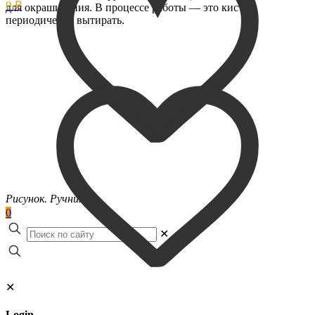
0 ₽
для окрашивания. В процессе работы — это кисти
периодически вытирать.
Рисунок. Ручник
0
✕
✕
Login