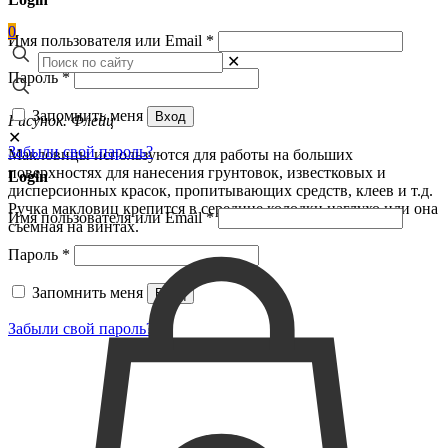
0
Имя пользователя или Email
*
✕
Пароль
*
Запомнить меня
Вход
Рисунок. Флейц
✕
Забыли свой пароль?
Макловицы используются для работы на больших
поверхностях для нанесения грунтовок, известковых и
Login
дисперсионных красок, пропитывающих средств, клеев и т.д.
Ручка макловиц крепится в середине колодки наглухо или она
Имя пользователя или Email
*
съемная на винтах.
Пароль
*
Запомнить меня
Вход
Забыли свой пароль?