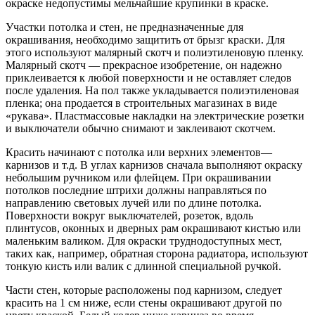
окраске недопустимы мельчайшие крупинки в краске.
Участки потолка и стен, не предназначенные для
окрашивания, необходимо защитить от брызг краски. Для
этого используют малярный скотч и полиэтиленовую пленку.
Малярный скотч — прекрасное изобретение, он надежно
приклеивается к любой поверхности и не оставляет следов
после удаления. На пол также укладывается полиэтиленовая
пленка; она продается в строительных магазинах в виде
«рукава». Пластмассовые накладки на электрические розетки
и выключатели обычно снимают и заклеивают скотчем.
Красить начинают с потолка или верхних элементов—
карнизов и т.д. В углах карнизов сначала выполняют окраску
небольшим ручником или флейцем. При окрашивании
потолков последние штрихи должны направляться по
направлению световых лучей или по длине потолка.
Поверхности вокруг выключателей, розеток, вдоль
плинтусов, оконных и дверных рам окрашивают кистью или
маленьким валиком. Для окраски труднодоступных мест,
таких как, например, обратная сторона радиатора, используют
тонкую кисть или валик с длинной специальной ручкой.
Части стен, которые расположены под карнизом, следует
красить на 1 см ниже, если стены окрашивают другой по