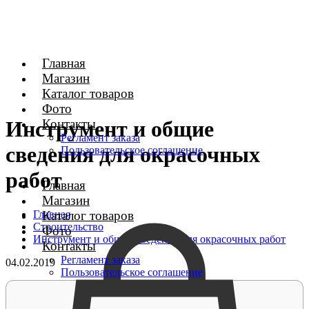
Главная
Магазин
Каталог товаров
Фото
Контакты
Инструмент и общие
Регламент заказа
сведения для окрасочных
Пользовательское соглашение
работ
Главная
Магазин
Главная
Каталог товаров
Строительство
Фото
Инструмент и общие сведения для окрасочных работ
Контакты
Регламент заказа
04.02.2019
Пользовательское соглашение