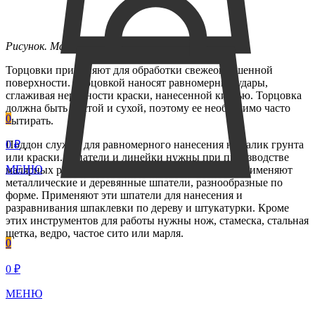
Рисунок. Макловица
Торцовки применяют для обработки свежеокрашенной
поверхности. Торцовкой наносят равномерные удары,
сглаживая неровности краски, нанесенной кистью. Торцовка
должна быть чистой и сухой, поэтому ее необходимо часто
0
вытирать.
0 ₽
Поддон служит для равномерного нанесения на валик грунта
или краски. Шпатели и линейки нужны при производстве
МЕНЮ
малярных работ, для разравнивания шпаклевки применяют
металлические и деревянные шпатели, разнообразные по
форме. Применяют эти шпатели для нанесения и
разравнивания шпаклевки по дереву и штукатурки. Кроме
этих инструментов для работы нужны нож, стамеска, стальная
щетка, ведро, частое сито или марля.
0
0 ₽
МЕНЮ